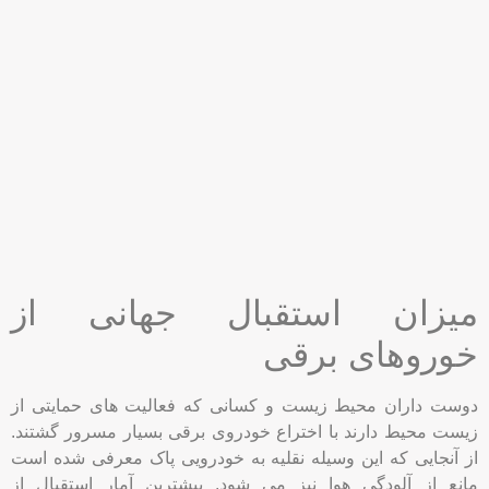
میزان استقبال جهانی از
خوروهای برقی
دوست داران محیط زیست و کسانی که فعالیت های حمایتی از
زیست محیط دارند با اختراع خودروی برقی بسیار مسرور گشتند.
از آنجایی که این وسیله نقلیه به خودرویی پاک معرفی شده است
مانع از آلودگی هوا نیز می شود. بیشترین آمار استقبال از
خودروهای برقی در ایالات متحده آمریکا است. البته وجود خط تولید
انبوه را در شرکت های تولید کننده نمی توان نادیده گرفت. بسیاری
از مردم علاقه مند هستند از این وسیله نقلیه استفاده کنند اما تولید
اندک و قیمت بالای آن فعلا شرایط را برایشان فراهم نکرده است.
کشورهای اروپایی مانند سوئد، نروژ، دانمارک و فنلاند جزء آمار