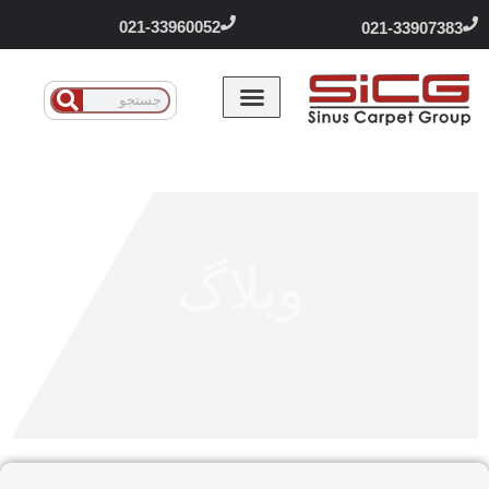
021-33960052
021-33907383
وبلاگ