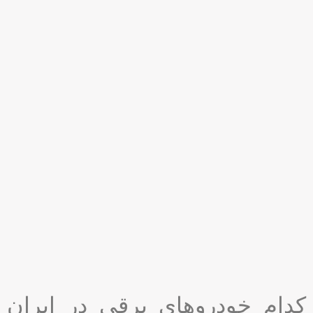
کدام خودروهای برقی در ایران
تولید می شوند؟
روند خودروسازی در ایران بسیار مطلوب است. خودروسازان سعی
دارند با تولید خودروی برقی، علاوه بر تولید و استفاده انبوه در داخل
کشور از صادرات منطقه ای و صادرات جهانی غافل نمانند. لذا با