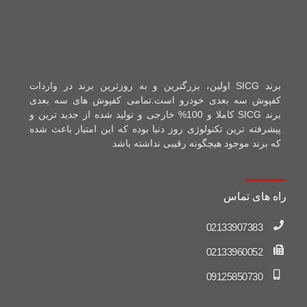
کفپوش سه بعدی خودرو است.
تمامی کفپوش های سه بعدی
برند SICG کاملا و 100% خارجی و تولید شده از جدید ترین و
پیشرفته ترین تکنولوژی روز دنیا بوده که این امتیاز باعث شده
که برند موجود هیچگونه رقیبی نداشته باشد
راه های تماس
02133907383
02133960052
09125850730
دفتر مرکزی
تهران، میدان امام خمینی، خیابان امیر کبیر، خیابان ملت، کوچه آذر
طوس، پاساژ نیلوفر، زیرزمین، پلاک ۴