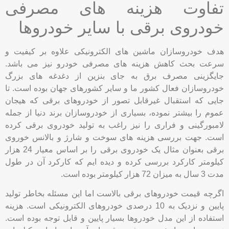
جایگزینی مصرف برق به جای بنزین از دغدغه های بزرگ
خودروسازان فعال کشور ما و سایر کشورهای جهان بوده است. تا
جایی که استقبال غیرقابل تصور از خودروهای برقی که هیجان
عموم را بیشتر نموده، بسیاری از خودروسازان برند دنیا از جمله
لامبورگینی و فراری را نیز راغب به تولید خودروی برقی کرده
است. جهت بررسی هزینه های سوخت و شارژ و بالانس خوروی
برقی بعنوان مثال یک خودروی برقی را بر اساس معیار 24 هزار
کیلومتر کارکرد بررسی کرده و دیده ایم که کارکرد آن در طول
مدت 3 سال به میزان 72 هزار کیلومتر بوده است.
اگرچه قیمت خودروهای برقی بالاست اما این مسئله بخاطر تولید
پایین و نزدیک به 10 درصدی خودروهای الکترونیکی است. هزینه
استفاده از این مدل خودروها بسیار پایین و قابل توجه بوده است.
نحوه محاسبه انرژی مصرفی برق برای آن ها بر اساس کیلووات
ساعت می باشد. حال اگر هزینه یک لیتر بنزین معمولی را جدای از
بنزین سوپر در ایران محاسبه کنیم دقیقا قیمتی نصف قیمت
مصرف یک کیلووات ساعت انرژی برق دارد.
بررسی کیفیت و سرعت در