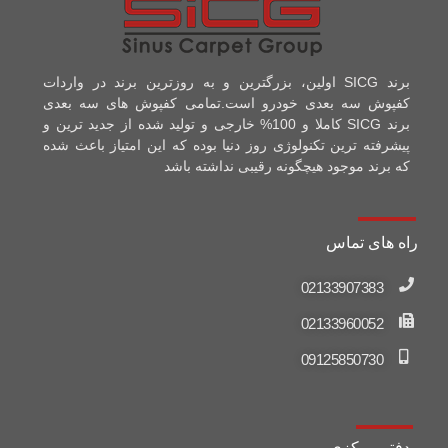
برند SICG اولین، بزرگترین و به روزترین برند در واردات
کفپوش سه بعدی خودرو است.
تمامی کفپوش های سه بعدی
برند SICG کاملا و 100% خارجی و تولید شده از جدید ترین و
پیشرفته ترین تکنولوژی روز دنیا بوده که این امتیاز باعث شده
که برند موجود هیچگونه رقیبی نداشته باشد
راه های تماس
02133907383
02133960052
09125850730
دفتر مرکزی