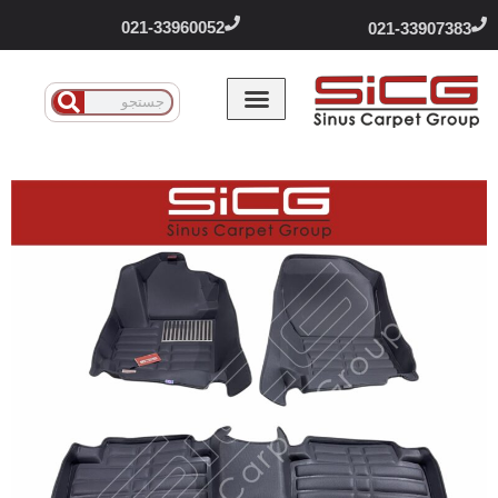
021-33960052
021-33907383