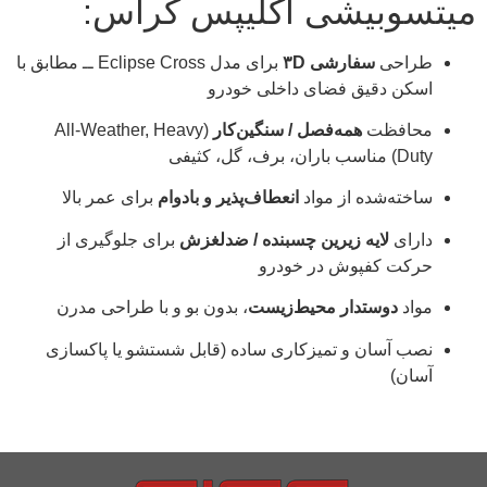
میتسوبیشی اکلیپس کراس:
طراحی
سفارشی ۳D
برای مدل Eclipse Cross ــ مطابق با
اسکن دقیق فضای داخلی خودرو
محافظت
همه‌فصل / سنگین‌کار
(All-Weather, Heavy
Duty) مناسب باران، برف، گل، کثیفی
ساخته‌شده از مواد
انعطاف‌پذیر و بادوام
برای عمر بالا
دارای
لایه زیرین چسبنده / ضدلغزش
برای جلوگیری از
حرکت کفپوش در خودرو
مواد
دوستدار محیط‌زیست
، بدون بو و با طراحی مدرن
نصب آسان و تمیزکاری ساده (قابل شستشو یا پاکسازی
آسان)