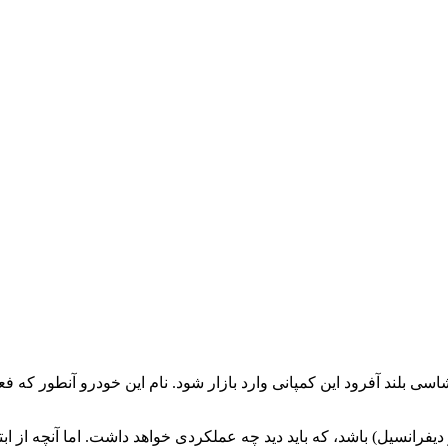
ی بلند آفرود این کمپانی وارد بازار شود. نام این خودرو آنطور که ف
روی چهار چرخ (دو دیفرانسیل) باشد، که باید دید چه عملکردی خواهد داشت. اما آ