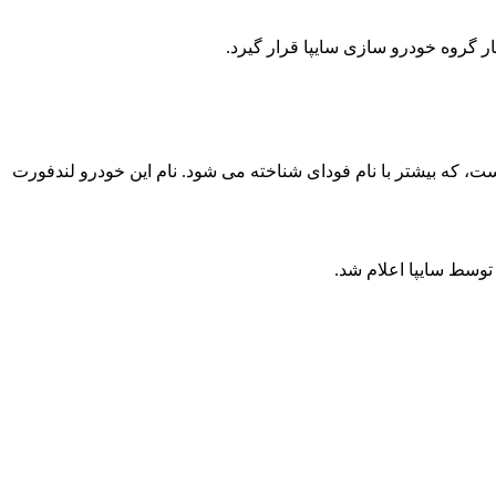
است در کشورمان تولید شود، در واقه خودرویی از کمپانی گوانگ دونگ فودای (Guangdong Foday Automobile) چین است، که بیشتر با نام فودای شناخته می شود. نام این خودرو لندفورت
توسط سایپا اعلام شد.