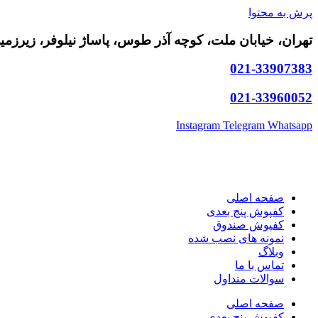
پرش به محتوا
تهران، خیابان ملت، کوچه آذر طوس، پاساژ نیلوفر، زیرزمین،
021-33907383
021-33960052
Instagram
Telegram
Whatsapp
صفحه اصلی
کفپوش پنج بعدی
کفپوش صندوق
نمونه های نصب شده
وبلاگ
تماس با ما
سوالات متداول
صفحه اصلی
کفپوش پنج بعدی