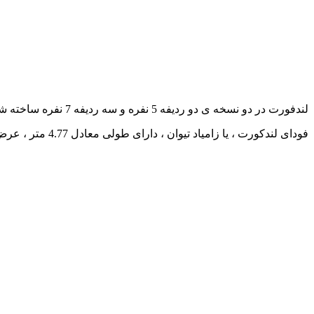
لندفورت در دو نسخه ی دو ردیفه 5 نفره و سه ردیفه 7 نفره ساخته شده ، که آنطور که در تصاویر سایپا دیده می شود، نسخه ی 7 نفره برای تیوان در نظر گرفته شده است.
فودای لندکورت ، یا زامیاد تیوان ، دارای طولی معادل 4.77 متر ، عرض 1.87 متر ، و ارتفاع 1.82 است ، که 2.79 متر هم فاصله ی بین دو محور آن است ، و به طور کلی خودرویی با ابعاد متوسط است.