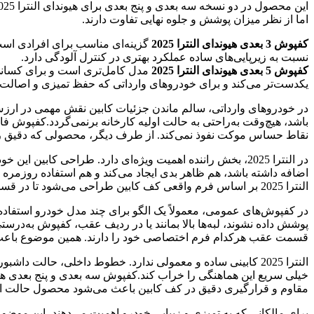
اما از نظر میزان پوشش و جلوه نهایی تفاوت دارند.
کفپوش 3 بعدی هیوندای النترا 2025
گزینه‌ای مناسب برای افرادی است 
نسبت به زیرپایی‌های ساده عملکرد بهتری در کنترل آلودگی دارد.
کفپوش 5 بعدی هیوندای النترا 2025
مدل کامل‌تری است و برای کسانی 
یکدست‌تر می‌کند و برای خودروهای وارداتی که حفظ تمیزی و اصالت 
در خودروهای وارداتی، سالم ماندن جزئیات کابین نقش مهمی در ارزش
باشد، هیچ‌وقت به‌راحتی به حالت اولیه کارخانه برنمی‌گردد.کفپوش 
نقاط حساس موکت نفوذ نمی‌کند. از طرف دیگر، محصولی که دقیق روی
در النترا 2025، بخش راننده اهمیت ویژه‌ای دارد. طراحی ک
اضافه داشته باشد، هم ظاهر بدی ایجاد می‌کند و هم استفاده روزمر
النترا 2025 بر اساس فرم واقعی کف کابین طراحی می‌شود تا در قسمت‌های مختلف خودرو، نشستن بهتری داشته باشد.
در کفپوش‌های عمومی، معمولاً یک الگو برای چند مدل خودرو استفاد
قسمت عقب هرکدام فرم اختصاصی خود را دارند. همین موضوع باعث م
النترا 2025 کابینی ساده و معمولی ندارد. خطوط داخلی، حال
مقاوم و قرارگیری دقیق در کف کابین باعث می‌شود محصول حالت اضا
برای مالکانی که به تمیزی و زیبایی خودرو اهمیت می‌دهند، این مو