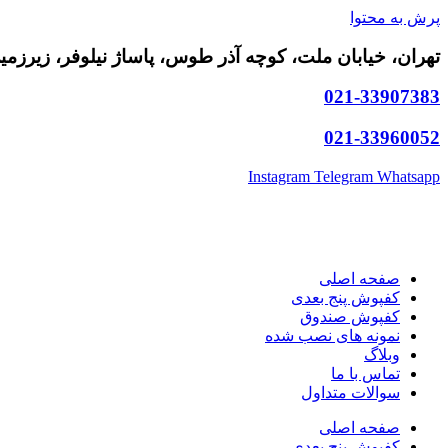
پرش به محتوا
تهران، خیابان ملت، کوچه آذر طوس، پاساژ نیلوفر، زیرزمین،
021-33907383
021-33960052
Instagram
Telegram
Whatsapp
صفحه اصلی
کفپوش پنج بعدی
کفپوش صندوق
نمونه های نصب شده
وبلاگ
تماس با ما
سوالات متداول
صفحه اصلی
کفپوش پنج بعدی