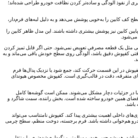
دف محافظت از موکت اصلی، جلوگیری از نفوذ آلودگی و ساده‌تر کردن نظافت خودرو طراحی شده‌اند؛
کف کابین را به‌خوبی پوشش می‌دهد و به دلیل لبه‌های فرم‌دار،
ن کابین نیز پوشش بیشتری داشته باشند. این مدل ظاهر کابین را
می‌شود.
ادگی مثل یک قطعه مصرفی تعویض نمی‌شود. حتی اگر قابل تمیز کردن
. وقتی کفپوش دقیق باشد، آلودگی روی سطح خودش باقی می‌ماند و به
.
 اگر کفپوش در این قسمت حرکت کند، جمع شود یا نزدیک پدال‌ها فرم
مدل‌های متفرقه، دقت در قالب‌گیری است. کفپوش مخصوص هیوندای
اما در جزئیات دچار مشکل می‌شوند. ممکن است گوشه‌ها کامل
لبه‌ها بالا بمانند یا در ردیف عقب، کفپوش به‌درستی روی کف نخوابد.در مقابل، کفپوش فابریک هیوندای النترا 2025 برای فضای همین خودرو ساخته شده است. بخش راننده، سمت شاگرد و
باشد.
وری‌های داخلی اهمیت بیشتری پیدا کند. کفپوش نامتناسب می‌تواند
2 طوری طراحی شده که ظاهر آن با فضای مدرن خودرو هم‌خوانی داشته باشد. فرم برجسته، دوخت منظم، سطح چرمی
 باشد، همیشه حس خودرو سالم‌تر و نگهداری‌شده‌تری را منتقل