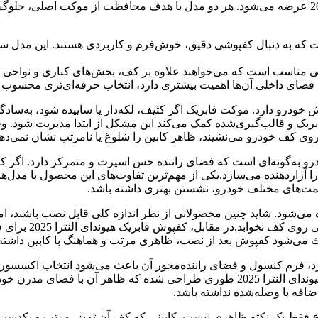
این محصول در دو نسخه سه بعدی و پنج بعدی برای هیوندای النترا 2025 عرضه می‌شود. هر دو مدل با ه
که به دنبال کفپوشی دقیق، خوش‌فرم و کاربردی هستند. این مدل سطح 
مناسب است که می‌خواهند علاوه بر کف، بخش‌های کناری و نواحی پایی
فضای داخلی آن‌ها اهمیت بیشتری دارد، انتخاب حرفه‌ای‌تری محسوب 
 خودرو دارد. موکت فابریک اگر کثیف، لکه‌دار یا ساییده شود، به‌س
فابریک و قالب‌گیری‌شده کمک می‌کند این مشکل از ابتدا مدیریت شود
 کف خودرو می‌نشیند، ظاهر کابین را شلوغ یا نامرتب نشان نمی‌دهد
ابین این خودرو به‌گونه‌ای است که فضای راننده حس اسپرت و متمرکز دارد.
ه را آزاردهنده می‌سازد.یکی از مهم‌ترین تفاوت‌های این محصول با 
ه می‌شود. شاید چنین محصولاتی از نظر اندازه کلی قابل نصب باشند، 
پوشش داده نشوند، 
ی‌شود کفپوش بعد از نصب، ظاهری مرتب و هماهنگ با کابین داشته 
ت داشبورد، فرم کنسول و فضای راننده‌محور آن باعث می‌شود انتخاب اکسس
خیلی سریع این هماهنگی را خراب کند.کفپوش سه بعدی و پنج بعدی هیوندای النترا 025
فه یا وصله‌شده نداشته باشد.
ضوع فقط یک نکته ظاهری نیست. کابینی که کف آن تمیز، مرتب و یکدست