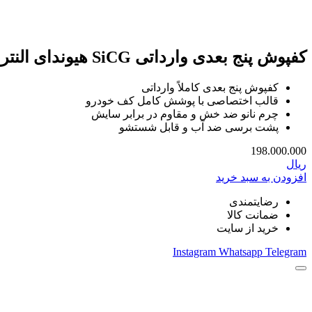
کفپوش پنج بعدی وارداتی SiCG هیوندای النترا CN7 (Hyundai Elantra CN7) مدل 2025 تا 2026 | کفپوش سه بعدی
کفپوش پنج بعدی کاملاً وارداتی
قالب اختصاصی با پوشش کامل کف خودرو
چرم نانو ضد خش و مقاوم در برابر سایش
پشت برسی ضد آب و قابل شستشو
198.000.000
ریال
افزودن به سبد خرید
رضایتمندی
ضمانت کالا
خرید از سایت
Instagram
Whatsapp
Telegram